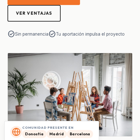
VER VENTAJAS
check_circle
check_circle
Sin permanencia
Tu aportación impulsa el proyecto
COMUNIDAD PRESENTE EN
Donostia
Madrid
Barcelona