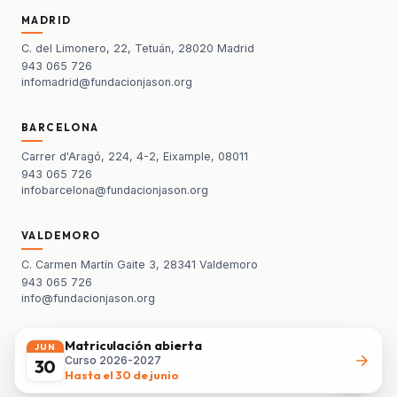
MADRID
C. del Limonero, 22, Tetuán, 28020 Madrid
943 065 726
infomadrid@fundacionjason.org
BARCELONA
Carrer d'Aragó, 224, 4-2, Eixample, 08011
943 065 726
infobarcelona@fundacionjason.org
VALDEMORO
C. Carmen Martín Gaite 3, 28341 Valdemoro
943 065 726
info@fundacionjason.org
Matriculación abierta
JUN
© 2026 Fundación Jasón
Curso 2026-2027
30
Podcast
·
Libro
·
Política de cookies
·
Aviso legal
·
Política de privacidad
·
Hasta el 30 de junio
Buzón de denuncias