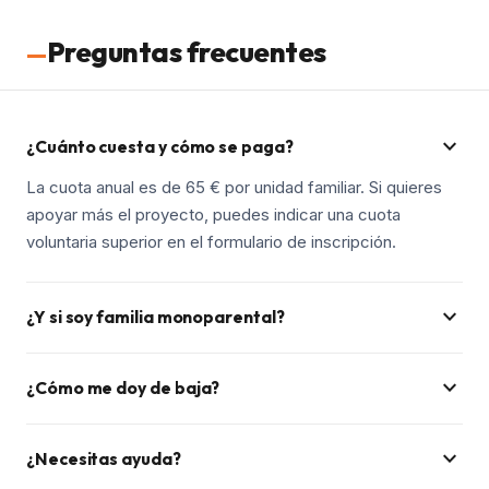
Preguntas frecuentes
expand_more
¿Cuánto cuesta y cómo se paga?
La cuota anual es de 65 € por unidad familiar. Si quieres
apoyar más el proyecto, puedes indicar una cuota
voluntaria superior en el formulario de inscripción.
expand_more
¿Y si soy familia monoparental?
expand_more
¿Cómo me doy de baja?
expand_more
¿Necesitas ayuda?