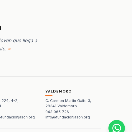
n
joven que llega a
nte.
VALDEMORO
, 224, 4-2,
C. Carmen Martín Gaite 3,
1
28341 Valdemoro
943 065 726
fundacionjason.org
info@fundacionjason.org