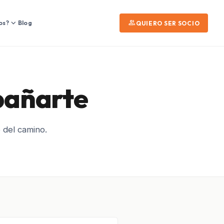
expand_more
group
os?
Blog
QUIERO SER SOCIO
pañarte
 del camino.