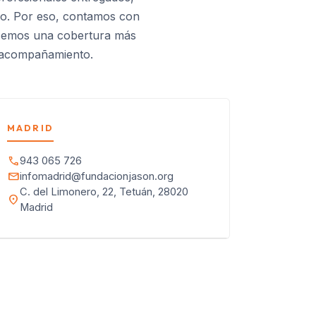
yo. Por eso, contamos con
ecemos una cobertura más
o acompañamiento.
MADRID
call
943 065 726
mail
infomadrid@fundacionjason.org
C. del Limonero, 22, Tetuán, 28020
location_on
Madrid