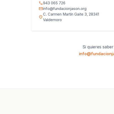
call
943 065 726
mail
info@fundacionjason.org
C. Carmen Martín Gaite 3, 28341
location_on
Valdemoro
Si quieres saber
info@fundacionj