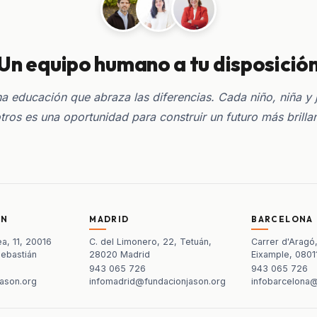
Un equipo humano a tu disposició
 educación que abraza las diferencias. Cada niño, niña y 
tros es una oportunidad para construir un futuro más brilla
ÁN
MADRID
BARCELONA
a, 11, 20016
C. del Limonero, 22, Tetuán,
Carrer d'Aragó
Sebastián
28020 Madrid
Eixample, 0801
943 065 726
943 065 726
ason.org
infomadrid@fundacionjason.org
infobarcelona@