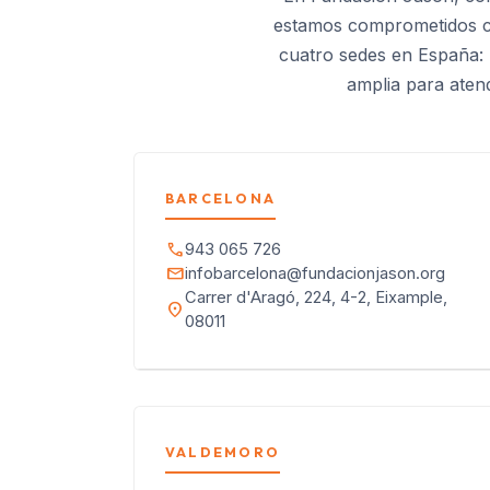
estamos comprometidos co
cuatro sedes en España:
amplia para aten
BARCELONA
call
943 065 726
mail
infobarcelona@fundacionjason.org
Carrer d'Aragó, 224, 4-2, Eixample,
location_on
08011
VALDEMORO