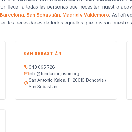
n llegar a todas las personas que necesiten nuestro apo
Barcelona, San Sebastián, Madrid y Valdemoro
. Así ofr
der las necesidades de todos aquellos que buscan nuestr
SAN SEBASTIÁN
call
943 065 726
mail
info@fundacionjason.org
San Antonio Kalea, 11, 20016 Donostia /
location_on
San Sebastián