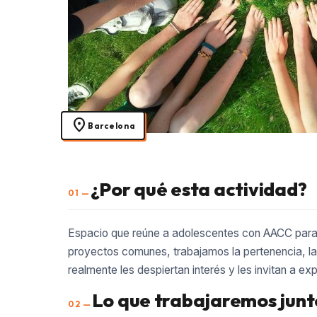
location_on
Barcelona
¿Por qué esta actividad?
01 —
Espacio que reúne a adolescentes con AACC para c
proyectos comunes, trabajamos la pertenencia, la
realmente les despiertan interés y les invitan a ex
Lo que trabajaremos junt
02 —