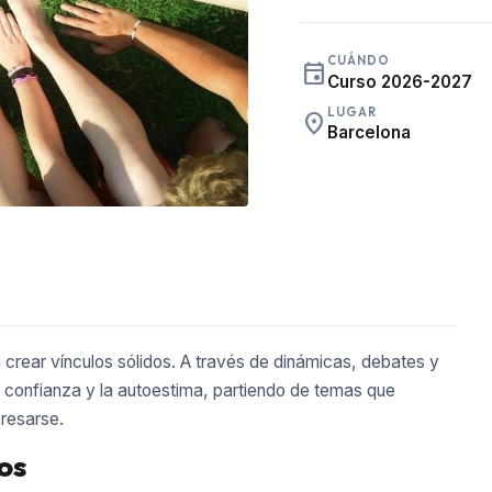
CUÁNDO
event
Curso 2026-2027
LUGAR
place
Barcelona
rear vínculos sólidos. A través de dinámicas, debates y
 confianza y la autoestima, partiendo de temas que
presarse.
os