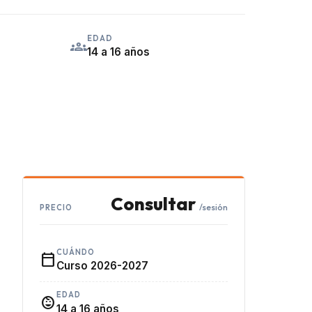
EDAD
groups
14 a 16 años
Consultar
/sesión
PRECIO
CUÁNDO
calendar_today
Curso 2026-2027
EDAD
child_care
14 a 16 años