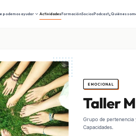
expand_more
e podemos ayudar
Actividades
Formación
Socios
Podcast
¿Quiénes som
EMOCIONAL
Taller 
Grupo de pertenencia 
Capacidades.