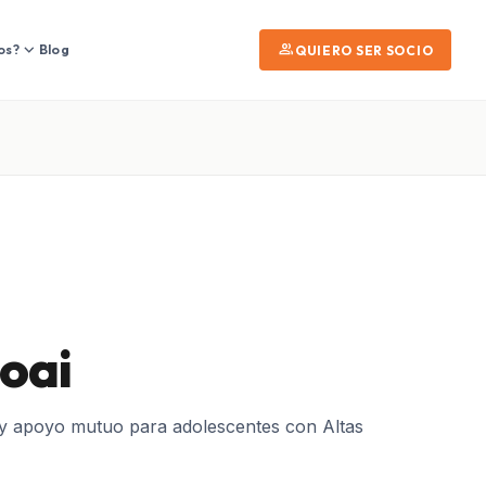
expand_more
group
os?
Blog
QUIERO SER SOCIO
Moai
y apoyo mutuo para adolescentes con Altas