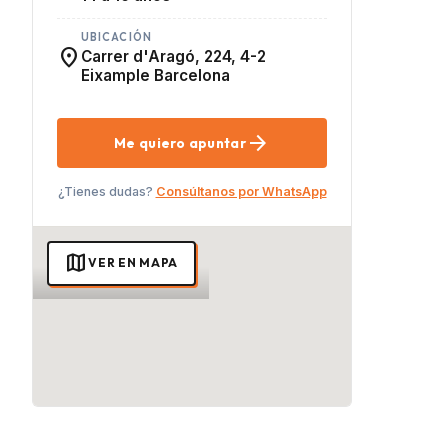
UBICACIÓN
location_on
Carrer d'Aragó, 224, 4-2
Eixample Barcelona
arrow_forward
Me quiero apuntar
¿Tienes dudas?
Consúltanos por WhatsApp
map
VER EN MAPA