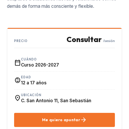
demás de forma más consciente y flexible.
Consultar
/sesión
PRECIO
CUÁNDO
calendar_today
Curso 2026-2027
EDAD
child_care
12 a 17 años
UBICACIÓN
location_on
C. San Antonio 11, San Sebastián
arrow_forward
Me quiero apuntar