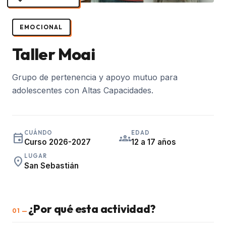
EMOCIONAL
Taller Moai
Grupo de pertenencia y apoyo mutuo para
adolescentes con Altas Capacidades.
CUÁNDO
EDAD
event
groups
Curso 2026-2027
12 a 17 años
LUGAR
place
San Sebastián
¿Por qué esta actividad?
01 —