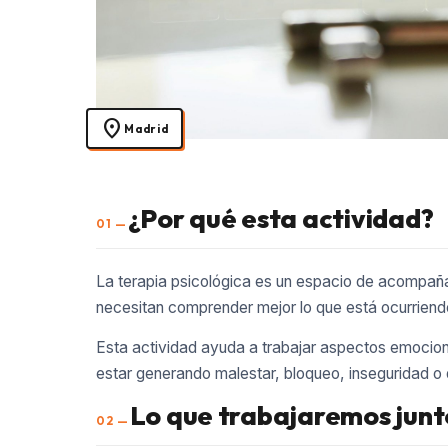
location_on
Madrid
¿Por qué esta actividad?
01 —
La terapia psicológica es un espacio de acompaña
necesitan comprender mejor lo que está ocurriendo
Esta actividad ayuda a trabajar aspectos emocion
estar generando malestar, bloqueo, inseguridad o di
Lo que trabajaremos junt
02 —