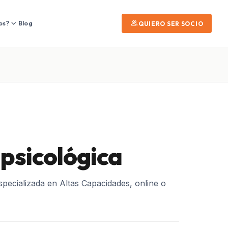
expand_more
group
os?
Blog
QUIERO SER SOCIO
 psicológica
specializada en Altas Capacidades, online o