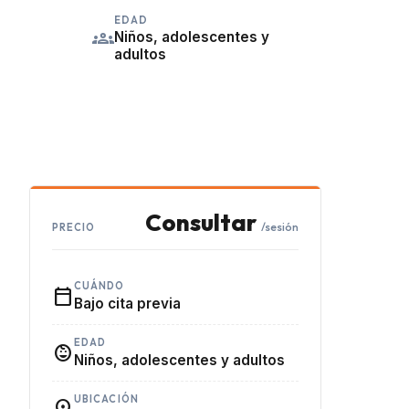
EDAD
groups
Niños, adolescentes y
adultos
Consultar
/sesión
PRECIO
CUÁNDO
calendar_today
Bajo cita previa
EDAD
child_care
Niños, adolescentes y adultos
UBICACIÓN