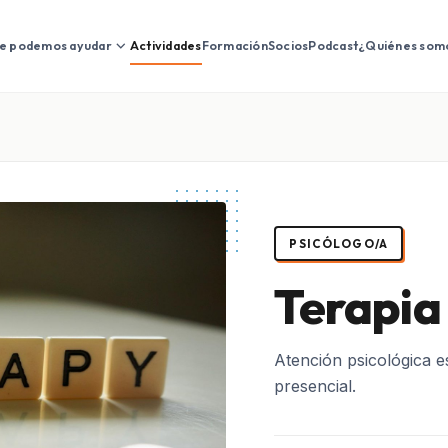
expand_more
e podemos ayudar
Actividades
Formación
Socios
Podcast
¿Quiénes som
PSICÓLOGO/A
Terapia
Atención psicológica e
presencial.