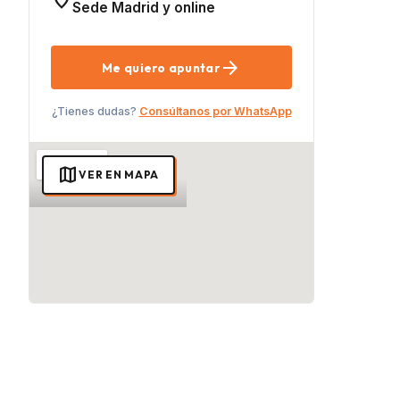
location_on
Sede Madrid y online
arrow_forward
Me quiero apuntar
¿Tienes dudas?
Consúltanos por WhatsApp
map
VER EN MAPA