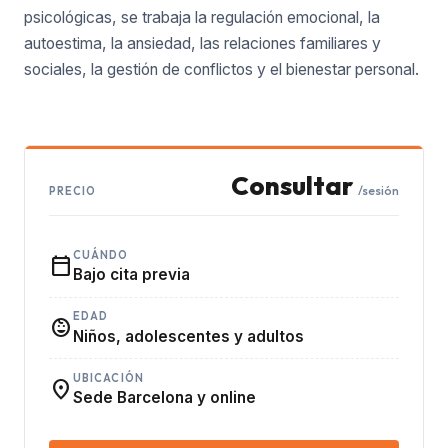
psicológicas, se trabaja la regulación emocional, la
autoestima, la ansiedad, las relaciones familiares y
sociales, la gestión de conflictos y el bienestar personal.
Consultar
/sesión
PRECIO
CUÁNDO
calendar_today
Bajo cita previa
EDAD
child_care
Niños, adolescentes y adultos
UBICACIÓN
location_on
Sede Barcelona y online