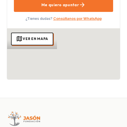
arrow_forward
Me quiero apuntar
¿Tienes dudas?
Consúltanos por WhatsApp
map
VER EN MAPA