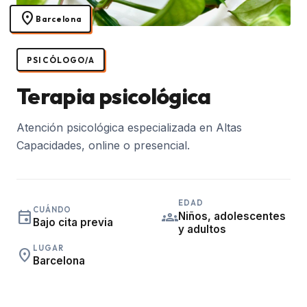
location_on
Barcelona
PSICÓLOGO/A
Terapia psicológica
Atención psicológica especializada en Altas
Capacidades, online o presencial.
EDAD
CUÁNDO
event
groups
Niños, adolescentes
Bajo cita previa
y adultos
LUGAR
place
Barcelona